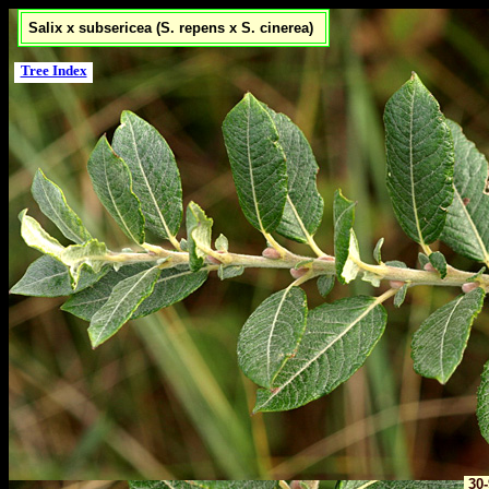
Salix x subsericea (S. repens x S. cinerea)
Tree Index
30-