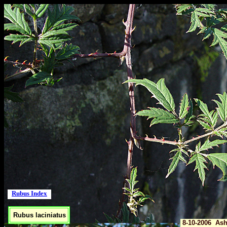
Rubus Index
Rubus laciniatus
8-10-2006 Ash