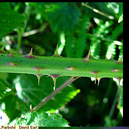
ex
l,Parbold David Earl