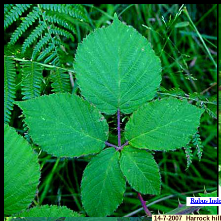
Rubus Ind
14-7-2007 Harrock hil